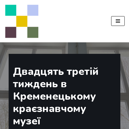
Перейти
до
вмісту
Двадцять третій
тиждень в
Кременецькому
краєзнавчому
музеї