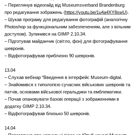
– Переглянув відеогайд від Museumsverband Brandenburg
про редагування зображень (
https://youtu.be/1u4a4XY8swU
).
– Шукав програму для редагування фотографій (аналогічну
Photoshop за функціональним забезпеченням, але з вільним
доступом). Зупинився на GIMP 2.10.34.
– Підготував майданчик (світло, фон) для фотографування
шевронів.
– Відфотографував приблизно 90 шевронів.
13.04
– Слухав вебінар “Введення в інтерфейс Museum-digital.
– Знайомився з типологією сучасних військових шевронів та
патчів, основами військової геральдики та емблематики.
– Почав опановувати базові операції з зображеннями в
додатку GIMP 2.10.34.
– Відфотографував близько 50 шевронів.
14.04