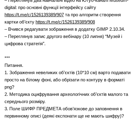
– Переглянув два навчальні відео на Ютуб-каналі Museum-
digital: про основні функції інтерфейсу сайту
https://t.me/c/1526139389/907
та про алгоритм створення
картки об’єкту
https://t.me/c/1526139389/908
– Вчився редагувати зображення в додатку GIMP 2.10.34.
– Переглянув запис другого вебінару (10 липня) “Музей і
цифрова стратегія”.
***
Питання.
1. Зображення невеликих об’єктів (10*10 см) варто подавати
просто на білому фоні, або обрізати по контуру в форматі
png?
2. Методика оцифрування археологічних об’єктів малого та
середнього розміру.
3. Поле ШИФР ПРЕДМЕТА обов’язкове до заповнення в
первинному описі (деякі експонати ще не мають шифру)?