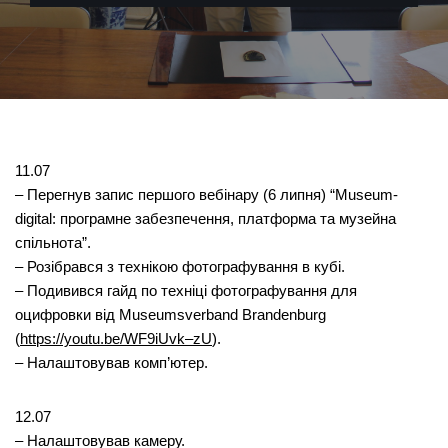
11.07
– Перегнув запис першого вебінару (6 липня) “Museum-
digital: програмне забезпечення, платформа та музейна
спільнота”.
– Розібрався з технікою фотографування в кубі.
– Подивився гайд по техніці фотографування для
оцифровки від Museumsverband Brandenburg
(
https://youtu.be/WF9iUvk–zU
).
– Налаштовував комп’ютер.
12.07
– Налаштовував камеру.