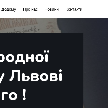
Додому
Про нас
Новини
Контакти
родної
у Львові
го !