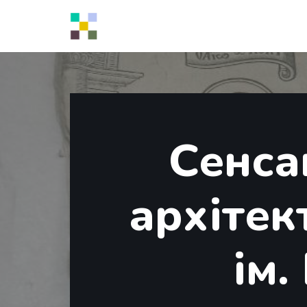
Перейти
до
вмісту
Сенса
архітек
ім.