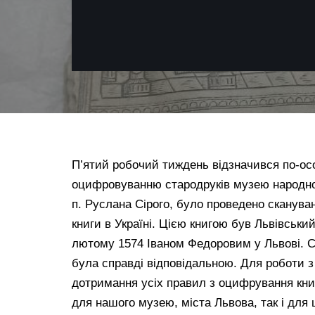
П’ятий робочий тиждень відзначився по-о
оцифровуванню стародруків музею народної 
п. Руслана Сірого, було проведено сканува
книги в Україні. Цією книгою був Львівськи
лютому 1574 Іваном Федоровим у Львові. С
була справді відповідальною. Для роботи 
дотримання усіх правил з оцифрування книг
для нашого музею, міста Львова, так і для