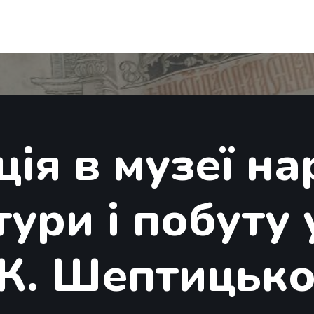
ція в музеї на
тури і побуту 
 К. Шептицько