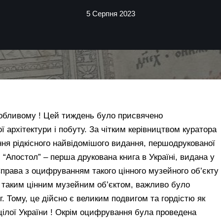
5 Серпня 2023
собливому ! Цей тиждень було присвячено
архітектури і побуту. За чітким керівництвом куратора
ння рідкісного найвідомішого видання, першодрукованої
й “Апостол” – перша друкована книга в Україні, видана у
права з оцифруванням такого цінного музейного об’єкту
з таким цінним музейним об’єктом, важливо було
. Тому, це дійсно є великим подвигом та гордістю як
 цілої України ! Окрім оцифрування була проведена