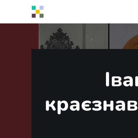
Перейти
до
вмісту
Ів
краєзнав