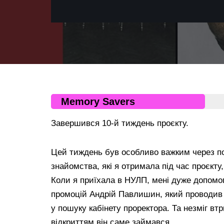
Memory Savers
Завершився 10-й тиждень проєкту.
Цей тиждень був особливо важким через поч
знайомства, які я отримала під час проєкту
Коли я приїхала в НУЛП, мені дуже допомо
промоцій Андрій Павлишин, який проводив на
у пошуку кабінету проректора. Та незміг втр
відкриттям він саме займався.