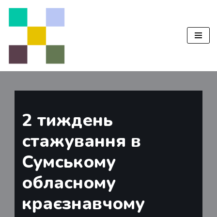
Перейти
до
вмісту
2 тиждень
стажування в
Сумському
обласному
краєзнавчому