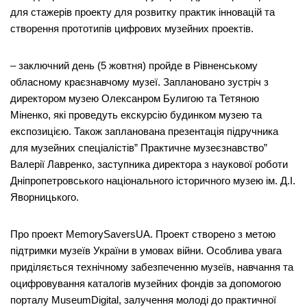
для стажерів проекту для розвитку практик інновацій та
створення прототипів цифрових музейних проектів.
– заключний день (5 жовтня) пройде в Рівненському
обласному краєзнавчому музеї. Заплановано зустріч з
директором музею Олексанром Булигою та Тетяною
Міненко, які проведуть екскурсію будинком музею та
експозицією. Також запланована презентація підручника
для музейних спеціалістів” Практичне музеєзнавство”
Валерії Лавренко, заступника директора з наукової роботи
Дніпропетровського національного історичного музею ім. Д.І.
Яворницького.
Про проект MemorySaversUA. Проект створено з метою
підтримки музеїв України в умовах війни. Особлива увага
приділяється технічному забезпеченню музеїв, навчання та
оцифровування каталогів музейних фондів за допомогою
порталу MuseumDigital, залучення молоді до практичної