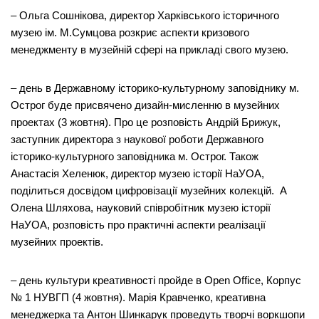
– Ольга Сошнікова, директор Харківського історичного
музею ім. М.Сумцова розкриє аспекти кризового
менеджменту в музейній сфері на прикладі свого музею.
– день в Державному історико-культурному заповіднику м.
Острог буде присвячено дизайн-мисленню в музейних
проектах (3 жовтня). Про це розповість Андрій Брижук,
заступник директора з наукової роботи Державного
історико-культурного заповідника м. Острог. Також
Анастасія Хеленюк, директор музею історії НаУОА,
поділиться досвідом цифровізації музейних колекцій. А
Олена Шляхова, науковий співробітник музею історії
НаУОА, розповість про практичні аспекти реалізації
музейних проектів.
– день культури креативності пройде в Open Office, Корпус
№ 1 НУВГП (4 жовтня). Марія Кравченко, креативна
менеджерка та Антон Шинкарук проведуть творчі воркшопи