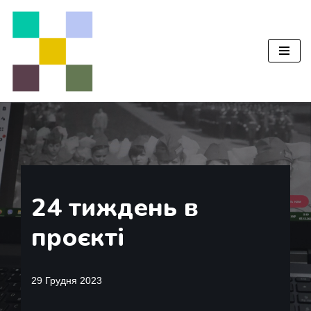
Перейти
до
вмісту
24 тиждень в
проєкті
29 Грудня 2023