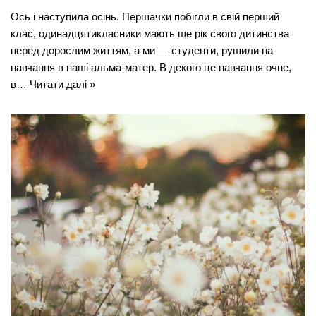
Ось і наступила осінь. Першачки побігли в свій перший
клас, одинадцятикласники мають ще рік свого дитинства
перед дорослим життям, а ми — студенти, рушили на
навчання в наші альма-матер. В декого це навчання очне,
в…
Читати далі »