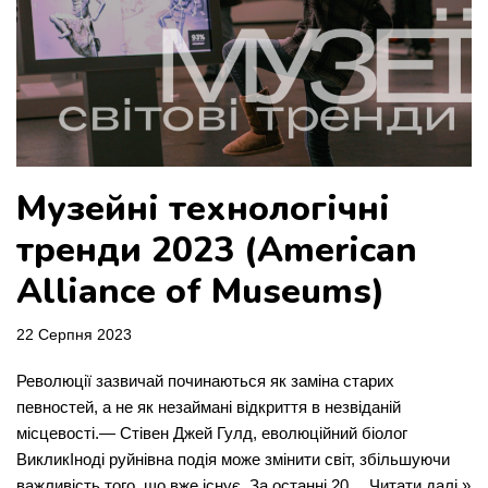
Музейні технологічні
тренди 2023 (American
Alliance of Museums)
22 Серпня 2023
Революції зазвичай починаються як заміна старих
певностей, а не як незаймані відкриття в незвіданій
місцевості.— Стівен Джей Гулд, еволюційний біолог
ВикликІноді руйнівна подія може змінити світ, збільшуючи
важливість того, що вже існує. За останні 20…
Читати далі »